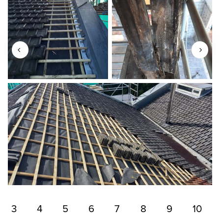
3
4
5
6
7
8
9
10