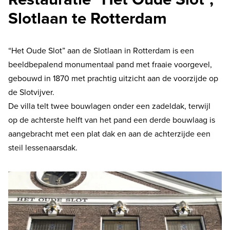
Slotlaan te Rotterdam
Bezoekadres
“Het Oude Slot” aan de Slotlaan in Rotterdam is een
Jan Blankenstraat 17
beeldbepalend monumentaal pand met fraaie voorgevel,
2861 BZ Bergambacht
gebouwd in 1870 met prachtig uitzicht aan de voorzijde op
de Slotvijver.
Postadres
De villa telt twee bouwlagen onder een zadeldak, terwijl
Postbus 79
op de achterste helft van het pand een derde bouwlaag is
2860 AB Bergambacht
aangebracht met een plat dak en aan de achterzijde een
steil lessenaarsdak.