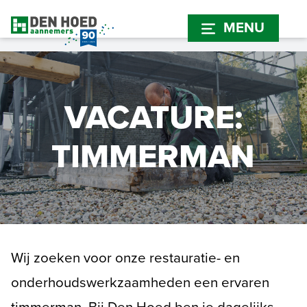
MENU
MENU
Restauratie
Over ons
Historie
Onderhoud
Certificering
VACATURE:
Projecten
Nieuws
Werkplaats
Vacatures
TIMMERMAN
Vacatures
Contact
0182 - 351 225
Wij zoeken voor onze restauratie- en
onderhoudswerkzaamheden een ervaren
CONTACT