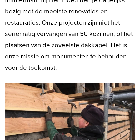
timmerman. Bij Den Hoed ben je dagelijks
bezig met de mooiste renovaties en
restauraties. Onze projecten zijn niet het
Bezoekadres
seriematig vervangen van 50 kozijnen, of het
Jan Blankenstraat 17
2861 BZ Bergambacht
plaatsen van de zoveelste dakkapel. Het is
onze missie om monumenten te behouden
Postadres
voor de toekomst.
Postbus 79
2860 AB Bergambacht